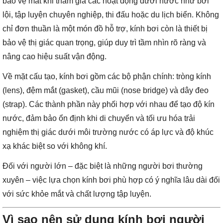
bảo vệ mắt khi tham gia các hoạt động dưới nước như bơi
lội, tập luyện chuyên nghiệp, thi đấu hoặc du lịch biển. Không
chỉ đơn thuần là một món đồ hỗ trợ, kính bơi còn là thiết bị
bảo vệ thị giác quan trọng, giúp duy trì tầm nhìn rõ ràng và
nâng cao hiệu suất vận động.
Về mặt cấu tạo, kính bơi gồm các bộ phận chính: tròng kính
(lens), đệm mắt (gasket), cầu mũi (nose bridge) và dây đeo
(strap). Các thành phần này phối hợp với nhau để tạo độ kín
nước, đảm bảo ổn định khi di chuyển và tối ưu hóa trải
nghiệm thị giác dưới môi trường nước có áp lực và độ khúc
xạ khác biệt so với không khí.
Đối với người lớn – đặc biệt là những người bơi thường
xuyên – việc lựa chọn kính bơi phù hợp có ý nghĩa lâu dài đối
với sức khỏe mắt và chất lượng tập luyện.
Vì sao nên sử dụng kính bơi người